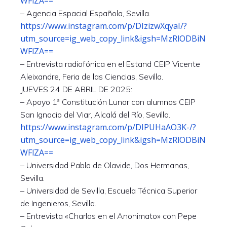
WFlZA==
– Agencia Espacial Española, Sevilla.
https://www.instagram.com/p/DIzizwXqyaI/?
utm_source=ig_web_copy_link&igsh=MzRlODBiN
WFlZA==
– Entrevista radiofónica en el Estand CEIP Vicente
Aleixandre, Feria de las Ciencias, Sevilla.
JUEVES 24 DE ABRIL DE 2025:
– Apoyo 1ª Constitución Lunar con alumnos CEIP
San Ignacio del Viar, Alcalá del Río, Sevilla.
https://www.instagram.com/p/DIPUHaAO3K-/?
utm_source=ig_web_copy_link&igsh=MzRlODBiN
WFlZA==
– Universidad Pablo de Olavide, Dos Hermanas,
Sevilla.
– Universidad de Sevilla, Escuela Técnica Superior
de Ingenieros, Sevilla.
– Entrevista «Charlas en el Anonimato» con Pepe