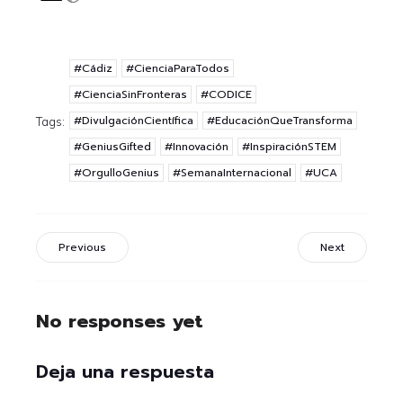
#Cádiz
#CienciaParaTodos
#CienciaSinFronteras
#CODICE
#DivulgaciónCientífica
#EducaciónQueTransforma
Tags:
#GeniusGifted
#Innovación
#InspiraciónSTEM
#OrgulloGenius
#SemanaInternacional
#UCA
Previous
Next
No responses yet
Deja una respuesta