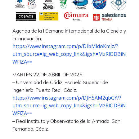
Agenda de la I Semana Internacional de la Ciencia y
la Innovación:
https://www.instagram.com/p/DIbMldoKmlz/?
utm_source=ig_web_copy_link&igsh=MzRlODBiN
WFlZA==
MARTES 22 DE ABRIL DE 2025:
– Universidad de Cádiz, Escuela Superior de
Ingeniería, Puerto Real, Cádiz.
https://www.instagram.com/p/DJHSAM2qbGY/?
utm_source=ig_web_copy_link&igsh=MzRlODBiN
WFlZA==
– Real Instituto y Observatorio de la Armada, San
Fernando, Cádiz.