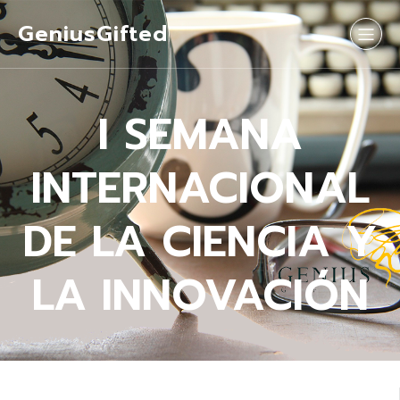
GeniusGifted
I SEMANA
INTERNACIONAL
DE LA CIENCIA Y
LA INNOVACIÓN