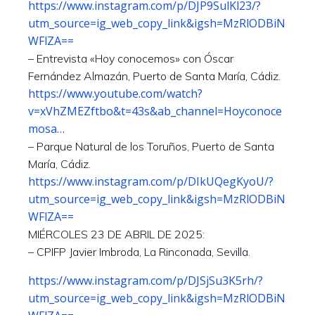
https://www.instagram.com/p/DJP9SulKl23/?
utm_source=ig_web_copy_link&igsh=MzRlODBiN
WFlZA==
– Entrevista «Hoy conocemos» con Óscar
Fernández Almazán, Puerto de Santa María, Cádiz.
https://www.youtube.com/watch?
v=xVhZMEZftbo&t=43s&ab_channel=Hoyconoce
mosa…
– Parque Natural de los Toruños, Puerto de Santa
María, Cádiz.
https://www.instagram.com/p/DIkUQegKyoU/?
utm_source=ig_web_copy_link&igsh=MzRlODBiN
WFlZA==
MIÉRCOLES 23 DE ABRIL DE 2025:
– CPIFP Javier Imbroda, La Rinconada, Sevilla.
https://www.instagram.com/p/DJSjSu3K5rh/?
utm_source=ig_web_copy_link&igsh=MzRlODBiN