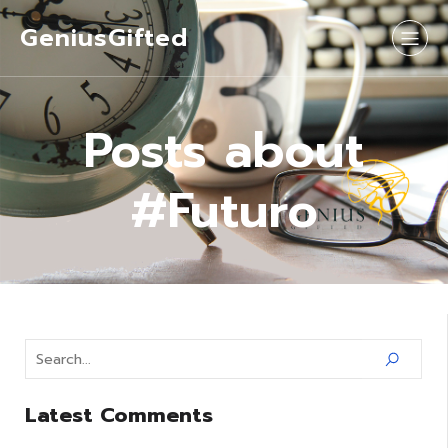
GeniusGifted
Posts about
#Futuro
Latest Comments