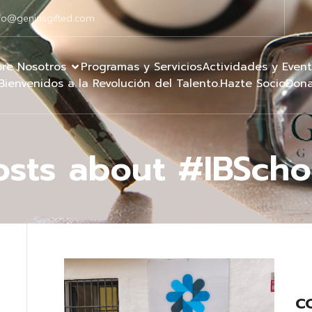
fo@geniusgifted.com
re Nosotros
Programas y Servicios
Actividades y Even
Bienvenidos a la Revolución del Talento.
Hazte Socio
Dona
osts about #IBScho
C