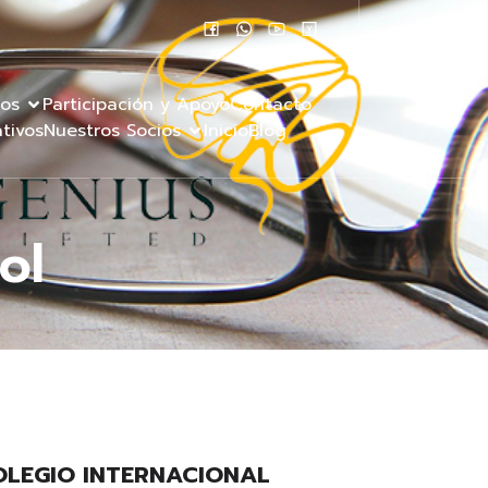
tos
Participación y Apoyo
Contacto
tivos
Nuestros Socios
Inicio
Blog
ol
OLEGIO INTERNACIONAL