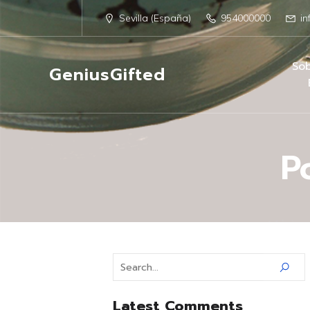
Sevilla (España)
954000000
in
Sob
GeniusGifted
P
Latest Comments