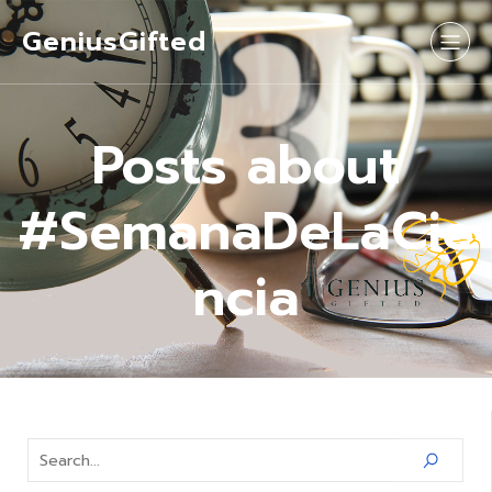
GeniusGifted
Posts about
#SemanaDeLaCie
ncia