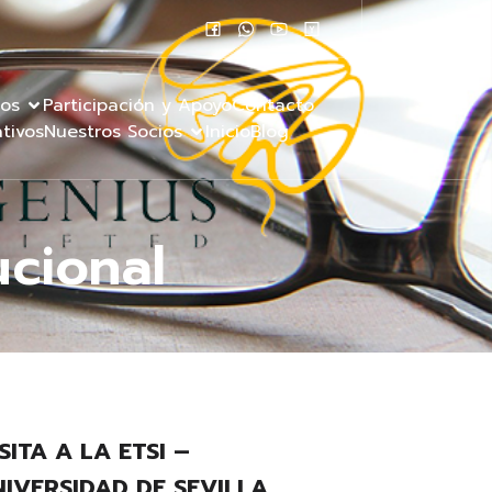
tos
Participación y Apoyo
Contacto
tivos
Nuestros Socios
Inicio
Blog
ucional
SITA A LA ETSI –
NIVERSIDAD DE SEVILLA