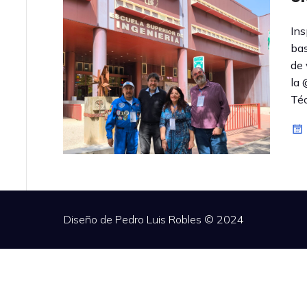
Ins
bas
de 
la 
Téc
Diseño de Pedro Luis Robles © 2024