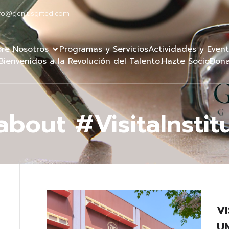
fo@geniusgifted.com
re Nosotros
Programas y Servicios
Actividades y Even
Bienvenidos a la Revolución del Talento.
Hazte Socio
Dona
about #VisitaInstit
VI
U