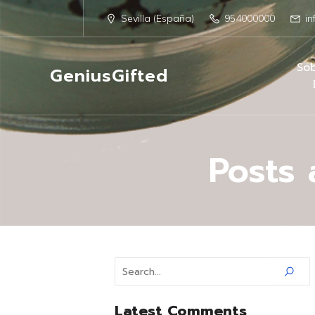
Sevilla (España)
954000000
in
Sob
GeniusGifted
Posts 
Latest Comments