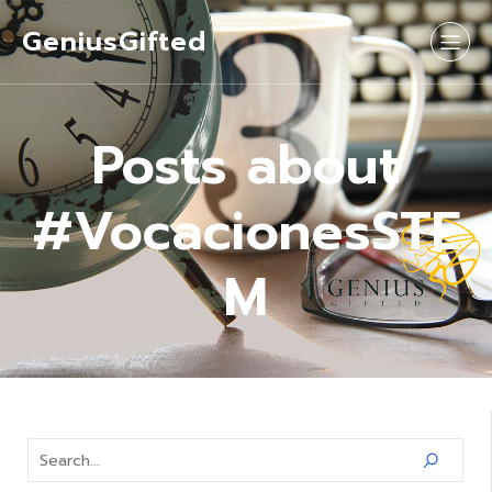
GeniusGifted
Posts about
#VocacionesSTE
M